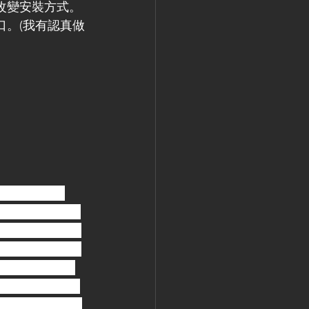
改變安裝方式。
口。(我有認真做
黑色底漆--
舊化液wc02，這樣
鐵色，蠻適合用
的部分，這回實
92 Old Gold，
都很ok。外裝甲，
ia 204暗土黃-->