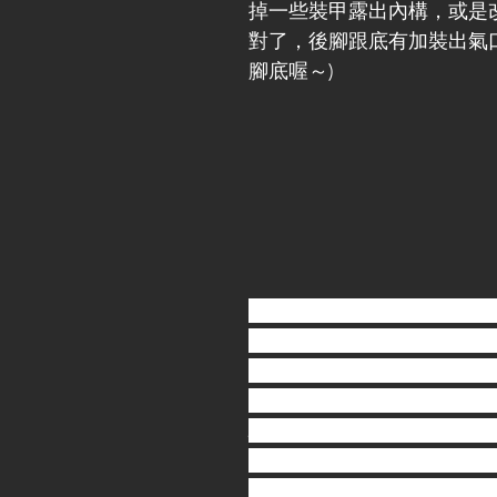
掉一些裝甲露出內構，或是
對了，後腳跟底有加裝出氣
腳底喔～)
格雷茲的塗裝配色，內構使用
>gaia 1002黑銀色-->GSI
就會形成一個有點帶褐色的
來做為內構的基本色。金色
驗使用vallejo Liquid Gold 7
色澤跟GSI GX209很像，
使用gaia GS-04做底漆-->ga