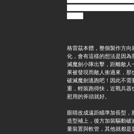
適合安裝pc關節以及開闔時
空間。
格雷茲本體，整個製作方向
化，會有這樣的想法是因為
滅魔劍小隊出擊，距離敵人
果被發現而敵人衝過來，那
破滅魔劍逃跑吧！因此不需
重，輕裝跑得快，近戰兵器
慰用的斧頭就好。
眼睛改成遠距瞄準加長型，
造型補上，後方加裝驅動破
量裝置與軟管，其他就都是