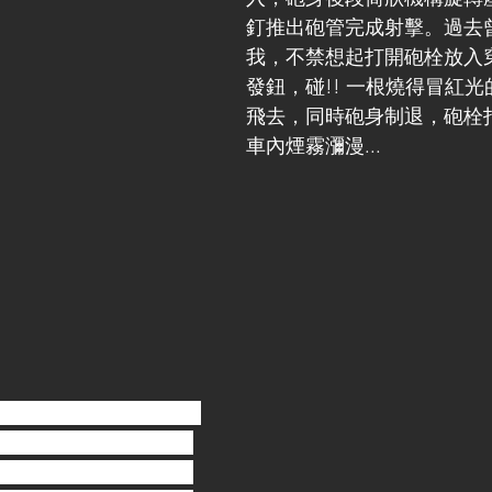
釘推出砲管完成射擊。過去
我，不禁想起打開砲栓放入
發鈕，碰!! 一根燒得冒紅
飛去，同時砲身制退，砲栓
車內煙霧瀰漫...
144版本，這次的製作是
，筒狀砲尾，與格雷茲
造型起伏，前端可開闔