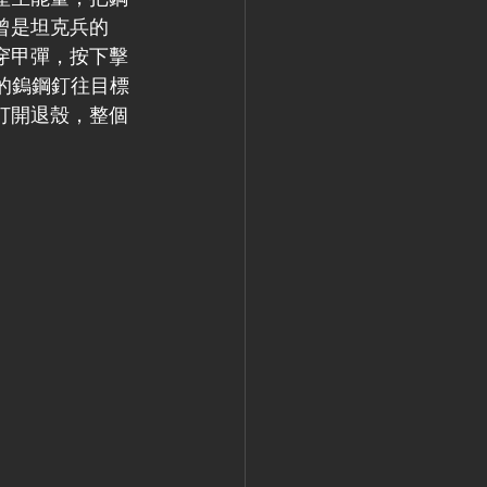
曾是坦克兵的
穿甲彈，按下擊
光的鎢鋼釘往目標
打開退殼，整個