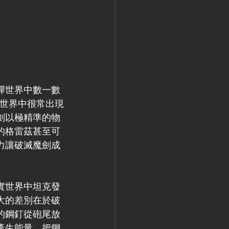
彈世界中數一數
C世界中很常出現
劍以極精準的物
的格雷茲甚至可
力讓破滅魔劍成
實世界中坦克發
大的差別在於破
的鋼釘從砲尾放
產生能量，把鋼