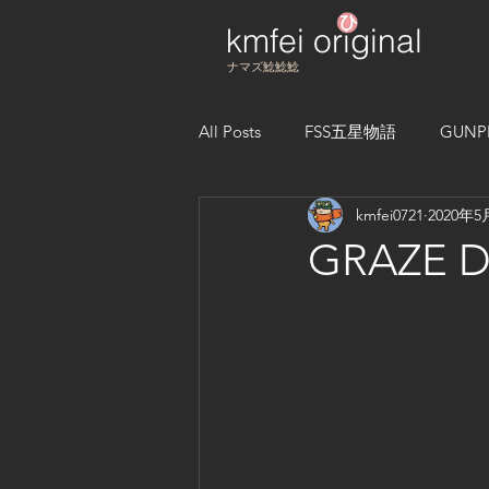
kmfei original
​ナマズ鯰鯰鯰
All Posts
FSS五星物語
GUNP
kmfei0721
2020年5
GRAZE Dá