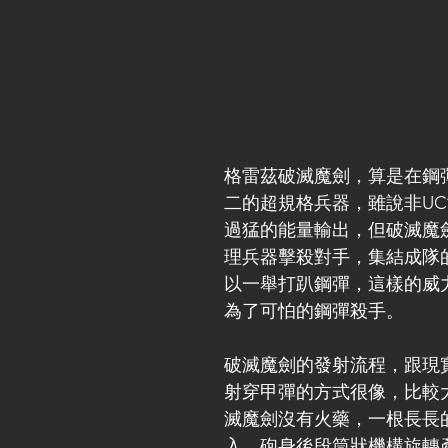
格雷茲破滅魔劍，算是在鋼
二的超規格兵器，雖說非U
過猛的能量輸出，但破滅魔
理兵器擊殺對手，集結成隊
以一舉打趴鋼彈，這樣的威
為了可怕的鋼彈殺手。
破滅魔劍的發射流程，跟現
射穿甲彈的方式很像，比較
滅魔劍沒有火藥，一根長長
入，砲身後段筒狀機構旋轉