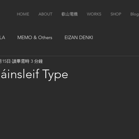
HOME
ABOUT
叡山電機
WORKS
SHOP
Blog
LA
MEMO & Others
EIZAN DENKI
月15日
讀畢需時 3 分鐘
insleif Type