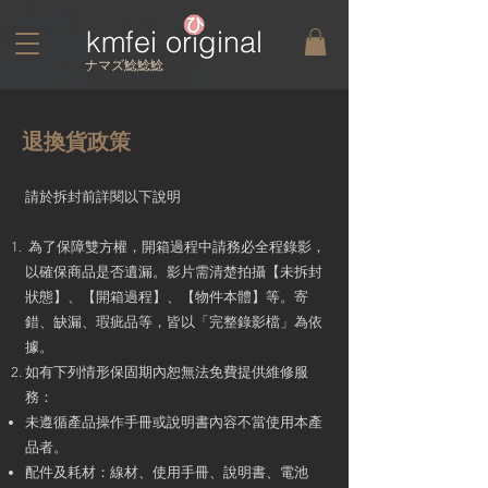
kmfei original
​ナマズ鯰鯰鯰
退換貨政策
請於拆封前詳閱以下說明
為了保障雙方權，開箱過程中請務必全程錄影，
以確保商品是否遺漏。影片需清楚拍攝【未拆封
狀態】、【開箱過程】、【物件本體】等。寄
錯、缺漏、瑕疵品等，皆以「完整錄影檔」為依
據。
如有下列情形保固期內恕無法免費提供維修服
務：
未遵循產品操作手冊或說明書內容不當使用本產
品者。
配件及耗材：線材、使用手冊、說明書、電池