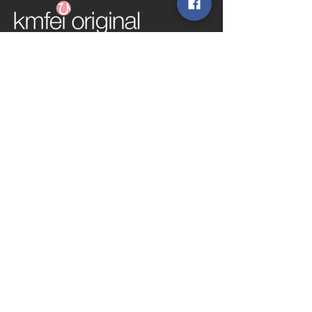
TWD (NT$)
SERVICE
​關於 kmfei original
聯絡我們
條款與細則
運送政策
​隱私權政策
防詐騙宣導
退換貨政策
FOLLOW US
www.kmfei.com