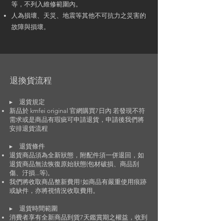
等，不列入維修範圍內。
人為損壞、天災、地震等其他不可抗力之災害的
故障與損壞。
退換貨流程
▸
退貨規定
新品於 kmfei original 官網購買7日內 若發現不符
需求或是商品有瑕疵可申請退貨，申請後我們將
安排退貨流程
▸
退貨條件
退貨商品須為全新狀態，附配件須一併退回，如
退貨商品無法恢復原始狀態(包材破損、商品刮
傷、汙損...等)。
我們將收取商品整新費用!如商品有嚴重使用痕跡
或缺件，亦將視情況收取費用。
▸
退貨時間範圍
消費者享有全新商品到貨7天鑑賞期之權益，收到