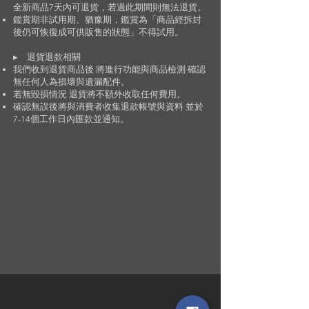
全新商品7天內可退貨，若過此期間則無法退貨。
鑑賞期非試用期、猶豫期，鑑賞為「商品經拆封
後仍可恢復成可供販售的狀態」不得試用。
▸
退貨退款相關
我們收到退貨商品後 將進行功能與商品檢測 確認
無任何人為損壞與遺漏配件。
若無毀損情況 退貨將不額外收取任何費用。
確認無誤後將與消費者收集退款帳號與資料 並於
7-14個工作日內匯款並通知。