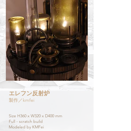
エレフン反射炉
製作／kmfei
Size H360 x W320 x D400 mm
Full - scratch build​
Modeled by KMFei