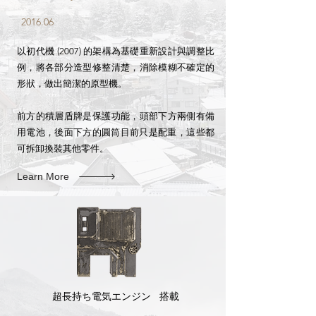
2016.06
以初代機 (2007) 的架構為基礎重新設計與調整比
例，將各部分造型修整清楚，消除模糊不確定的
形狀，做出簡潔的原型機。
前方的積層盾牌是保護功能，頭部下方兩側有備
用電池，後面下方的圓筒目前只是配重，​這些都
可拆卸換裝其他零件。
Learn More
超長持ち電気エンジン 搭載