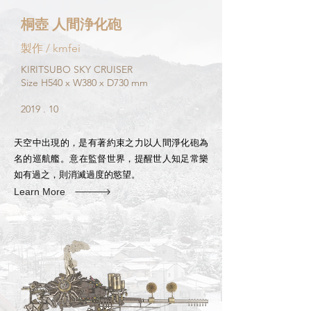
​桐壺 人間浄化砲
製作 / kmfei
KIRITSUBO SKY CRUISER​
Size H540 x W380 x D730 mm
2019 . 10
天空中出現的，
是有著約束之力
以人間淨化砲為
名的巡航艦。
意
在監督世界，提醒世人知足常樂
如有過之，則消滅過度的慾望。
Learn More