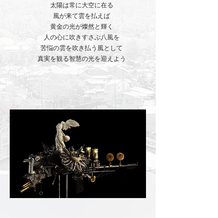
太陽は常に大空に在る
風が来て雲を払えば
黄金の光が燦然と輝く
人の心に吹きすさぶ八風を
苦悩の雲を吹き払う風として
真実を観る智慧の光を迎えよう