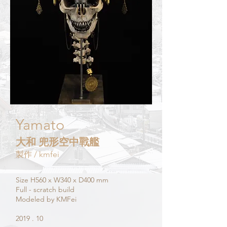
Yamato
​大和 兜形空中戰艦
製作 / kmfei
Size H560 x W340 x D400 mm
Full - scratch build​
Modeled by KMFei
2019 . 10