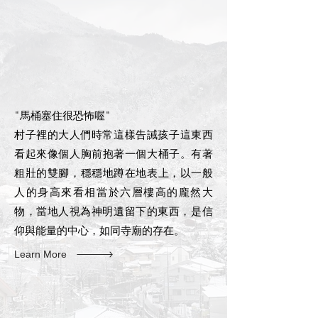
"馬桶塞住很恐怖喔"
村子裡的大人們時常這樣告誡孩子​這東西
看起來像個人胸前抱著一個大桶子。有著
粗壯的雙腳，穩穩地蹲在地表上，以一般
人的身高來看相當於六層樓高的龐然大
物，當地人視為神明遺留下的東西，​是信
仰與能量的中心，如同寺廟的存在。
Learn More