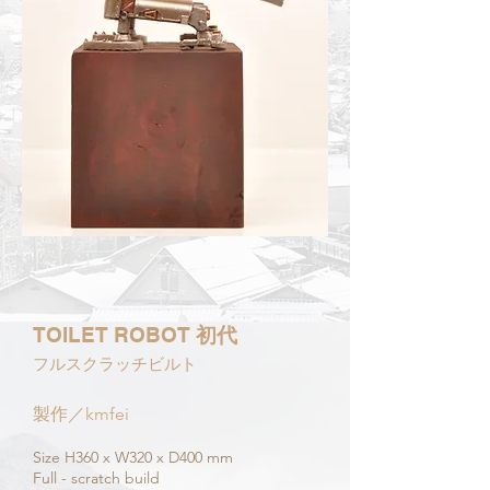
TOILET ROBOT
初代
フルスクラッチビルト
製作／kmfei
Size H360 x W320 x D400 mm
Full - scratch build​