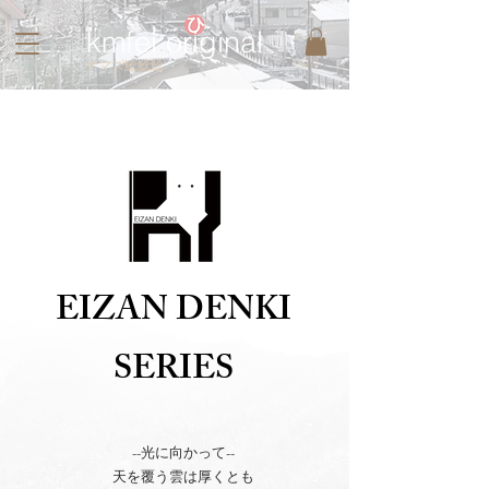
kmfei original
​ナマズ鯰鯰鯰
EIZAN DENKI
SERIES
--光に向かって--
天を覆う雲は厚くとも