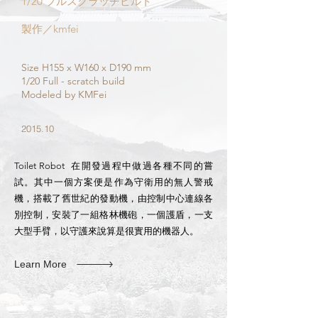
1/20 フルスクラッチビルト
製作／kmfei
Size H155 x W160 x D190 mm
1/20 Full - scratch build​
Modeled by KMFei
2015.10
Toilet Robot 在開發過程中做過各種不同的嘗
試。其中一個方案便是作為守衛用的無人警戒
機，搭載了舊世紀的發動機，由控制中心連線各
別控制，安裝了一組格林機砲，一個護盾，一支
大型手臂，以守護來說算是很實​用的機器人。
Learn More