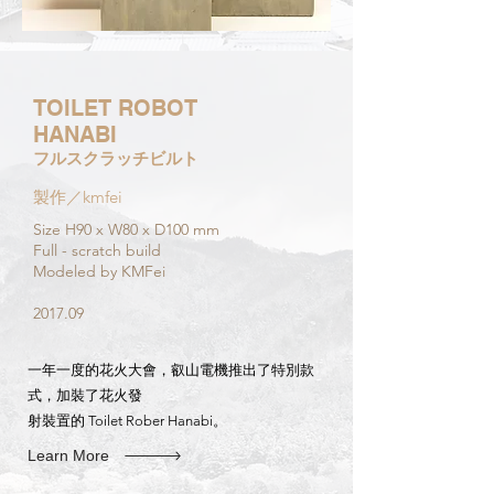
TOILET ROBOT
HANABI
フルスクラッチビルト
製作／kmfei
Size H90 x W80 x D100 mm
Full - scratch build​
Modeled by KMFei
2017.09
一年一度的花火大會，叡山電機推出了特別款
式，加裝了花火發
射裝置的 Toilet Rober Hanabi。
Learn More