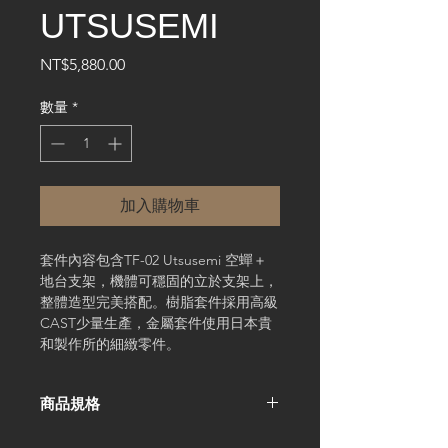
UTSUSEMI
價
NT$5,880.00
格
數量
*
加入購物車
套件內容包含TF-02 Utsusemi 空蟬＋
地台支架，機體可穩固的立於支架上，
整體造型完美搭配。樹脂套件採用高級
CAST少量生產，金屬套件使用日本貴
和製作所的細緻零件。
商品規格
Scale 1/48