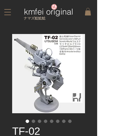
kmfei original
​ナマズ鯰鯰鯰
TF-02