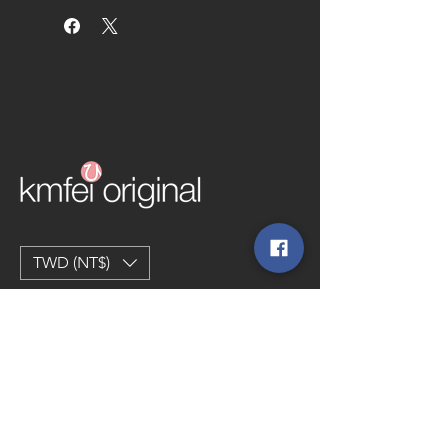
Size H250 x W120 x D275 mm
手工製作GK套件 須自行組裝上色
TWD (NT$)
SERVICE
​關於 kmfei original
聯絡我們
條款與細則
運送政策