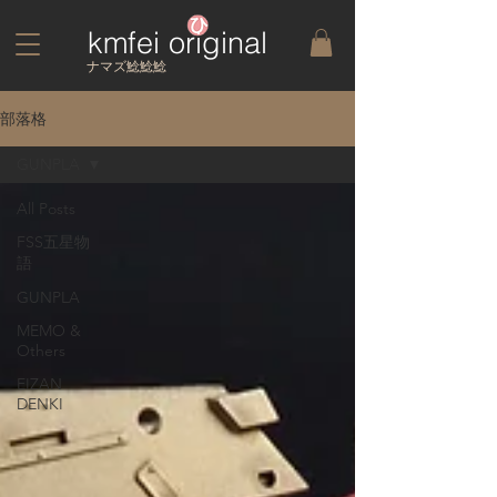
kmfei original
​ナマズ鯰鯰鯰
部落格
GUNPLA
All Posts
FSS五星物
語
GUNPLA
MEMO &
Others
EIZAN
DENKI