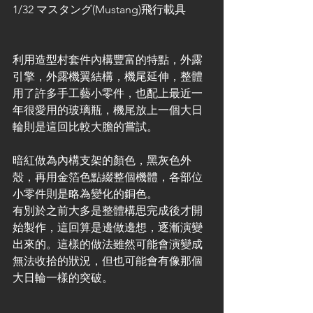
1/32 マスタング(Mustang)飛行載具
利用造型村套件內構豐富的特點，外露
引擎，外露機翼結構，機尾延伸，整體
用了許多手工藝小零件，也配上最近一
年很愛用的玻璃瓶，機尾放上一個大日
輪則是這回比較大膽的嘗試。
暗紅做為內構支架的顏色，黑灰色外
殼，再用金箔色點綴整個機體，各部位
小零件則是略為變化的銅色。
有別於之前大多是整體構思完成後才開
始製作，這回算是邊做邊想，逐漸演變
出來的。這樣的做法雖然可能會演變成
無法收拾的狀況，但也可能會有像那個
大日輪一樣的突破。