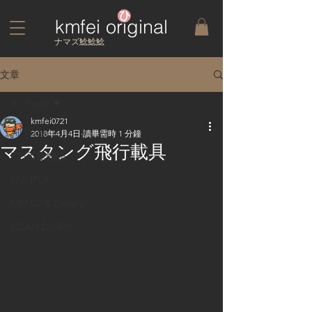
kmfei original
​ナマズ鯰鯰鯰
文章
All Posts
kmfei0721
All Posts
2018年4月4日
讀畢需時 1 分鐘
マスタング飛行載具
FSS五星物語
GUNPLA
MEMO & Others
EIZAN DENKI