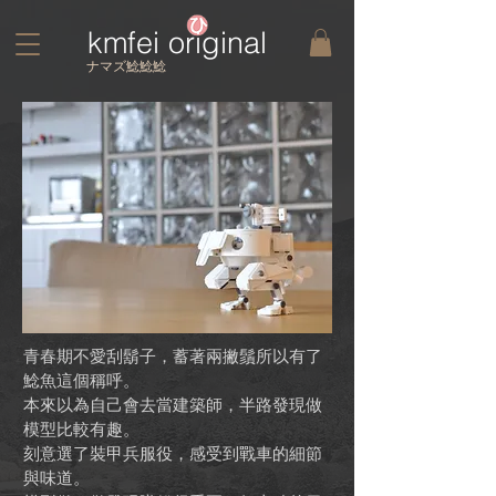
kmfei original
​ナマズ鯰鯰鯰
青春期不愛刮鬍子，蓄著兩撇鬚所以有了
鯰魚這個稱呼。
本來以為自己會去當建築師，半路發現做
模型比較有趣。
刻意選了裝甲兵服役，感受到戰車的細節
與味道。