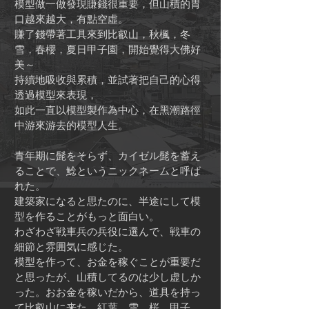
模型做一做發現賺錢很重要，但山積的胃
口越來越大，有點空虛。
賺了錢帶著工具來到比叡山，秋楓，冬
雪，春櫻，夏日甲子園，開始覺得大佛好
美～
​持續地吸收與累積，並試著把自己的心得
透過模型來表現，
如此一直以模型製作為中心，在黑潮路徑
中游來游去的模型人生。
青年期に髭をそらず、カイゼル髭を蓄え
ることで、鯰というニックネームと呼ば
れた。
建築家になると思たのに、半途にして模
型を作ることがもっと面白い。
わざわざ戦車兵の兵役に選んで、戦車の
細節と雰囲気に感じた。
模型を作って、お金を稼ぐことが重要だ
と思ったが、山積してるのは少し虚しか
った。おお金を稼いだから、道具を持っ
て比叡山に来た。紅葉、雪、桜、甲子